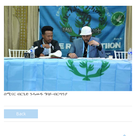
ሰሚናር ብርጌድ ንሓመዱ ዓባይ-ብርጣንያ
Back