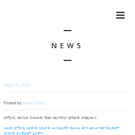
NEWS
May 16, 2026
Posted by
Mehari Weldu
ሰሚናር ብርጌድ ንሓመዱ ዓባይ ብርጣንያ ብዓወት ተዛዚሙ።
ኣብቲ ሰሚናር ኣቦታት ኣዴታት መንእሰያት ከሙኡ ውን ዕደመ ዝተገበረሎም
ኣጋይሽ ተረኺቦም ኔሮም።